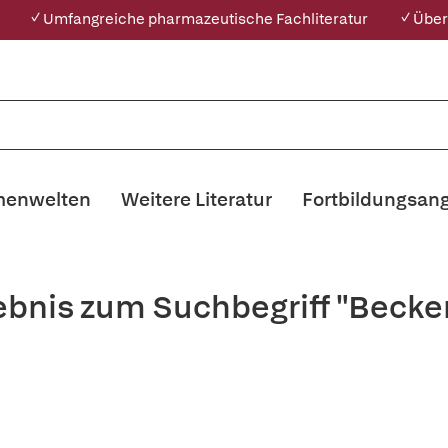
✓ Umfangreiche pharmazeutische Fachliteratur
✓ Über
enwelten
Weitere Literatur
Fortbildungsan
ebnis zum Suchbegriff "Becker