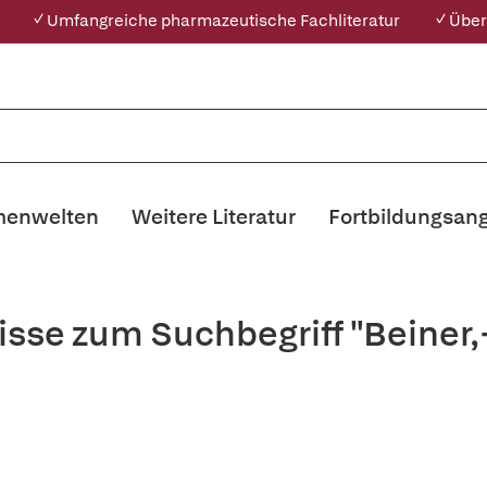
✓ Umfangreiche pharmazeutische Fachliteratur
✓ Über
enwelten
Weitere Literatur
Fortbildungsan
isse zum Suchbegriff "Beiner,