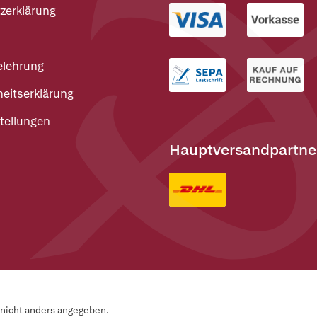
zerklärung
elehrung
heitserklärung
tellungen
Hauptversandpartne
n nicht anders angegeben.