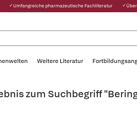
✓ Umfangreiche pharmazeutische Fachliteratur
✓ Über
enwelten
Weitere Literatur
Fortbildungsan
ebnis zum Suchbegriff "Bering