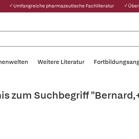
✓ Umfangreiche pharmazeutische Fachliteratur
✓ Über
enwelten
Weitere Literatur
Fortbildungsan
is zum Suchbegriff "Bernard