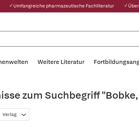
✓ Umfangreiche pharmazeutische Fachliteratur
✓ Über
enwelten
Weitere Literatur
Fortbildungsan
isse zum Suchbegriff "Bobke
Verlag