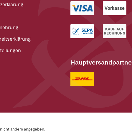
zerklärung
elehrung
heitserklärung
tellungen
Hauptversandpartne
n nicht anders angegeben.