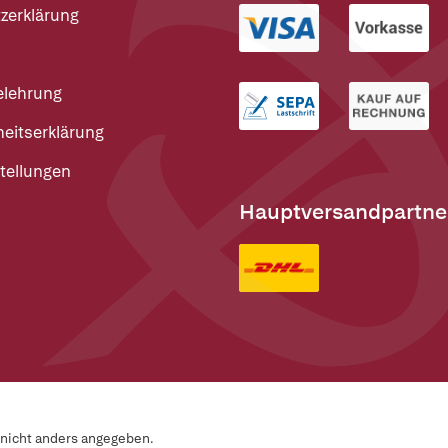
zerklärung
elehrung
heitserklärung
tellungen
Hauptversandpartne
n nicht anders angegeben.