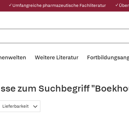
✓ Umfangreiche pharmazeutische Fachliteratur
✓ Über
enwelten
Weitere Literatur
Fortbildungsan
isse zum Suchbegriff "Boekho
Lieferbarkeit