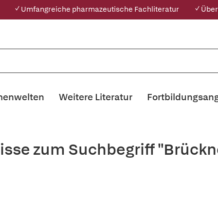
✓ Umfangreiche pharmazeutische Fachliteratur
✓ Über
enwelten
Weitere Literatur
Fortbildungsan
isse zum Suchbegriff "Brückne