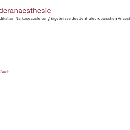
deranaesthesie
ikation Narkoseausleitung Ergebnisse des Zentraleuropäischen Anaes
 Buch