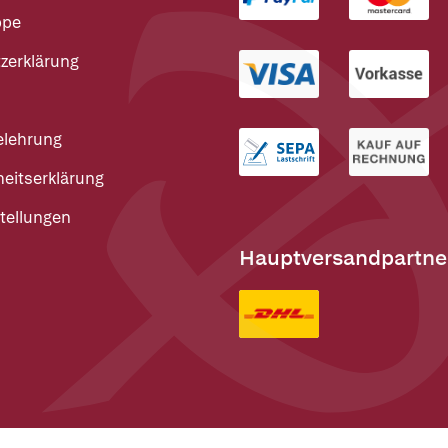
ppe
zerklärung
elehrung
heitserklärung
tellungen
Hauptversandpartne