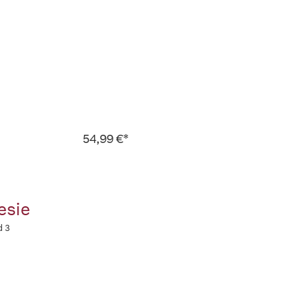
54,99 €*
esie
d 3