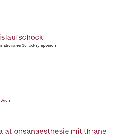
islaufschock
ernationales Schocksymposion
 Buch
Inhalationsanaesthesie mit thrane