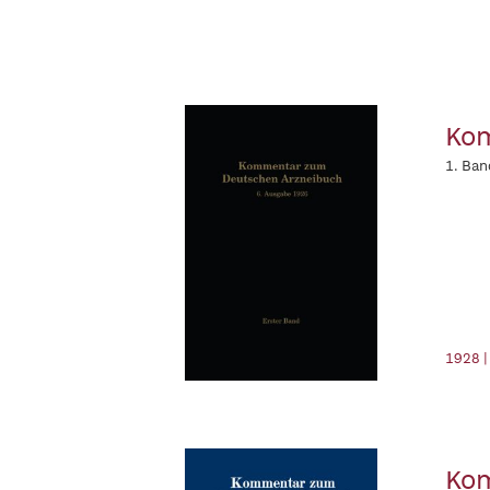
Kom
1. Ban
1928 |
Kom