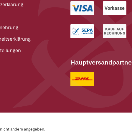
zerklärung
elehrung
heitserklärung
tellungen
Hauptversandpartne
n nicht anders angegeben.