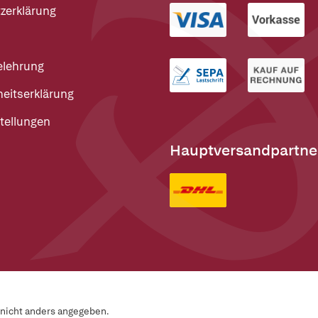
zerklärung
elehrung
heitserklärung
tellungen
Hauptversandpartne
n nicht anders angegeben.