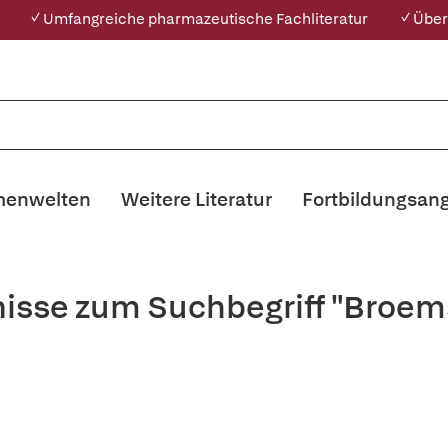
✓ Umfangreiche pharmazeutische Fachliteratur
✓ Über
enwelten
Weitere Literatur
Fortbildungsan
isse zum Suchbegriff "Broem