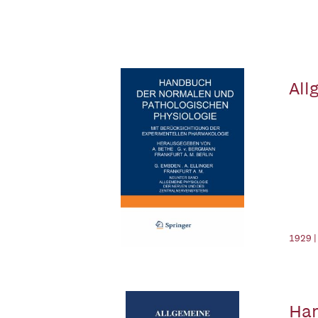
All
1929 |
Han