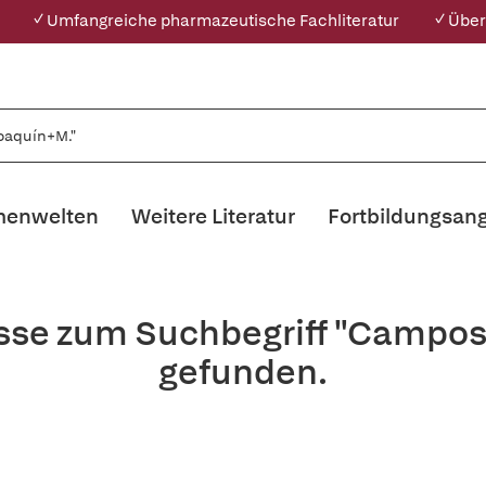
✓ Umfangreiche pharmazeutische Fachliteratur
✓ Über
enwelten
Weitere Literatur
Fortbildungsan
isse zum Suchbegriff "Campo
gefunden.