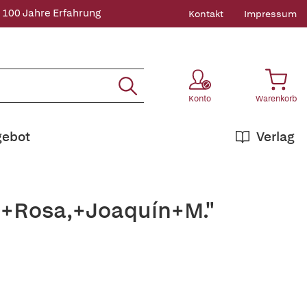
 100 Jahre Erfahrung
Kontakt
Impressum
Konto
Warenkorb
gebot
Verlag
s+Rosa,+Joaquín+M."