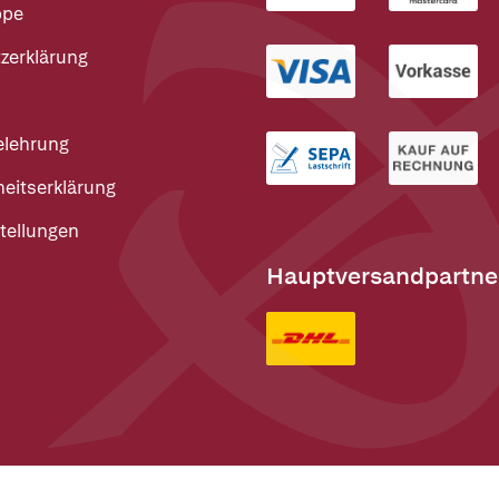
ppe
zerklärung
elehrung
heitserklärung
tellungen
Hauptversandpartne