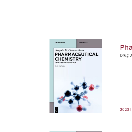
Pha
Drug D
2023 |