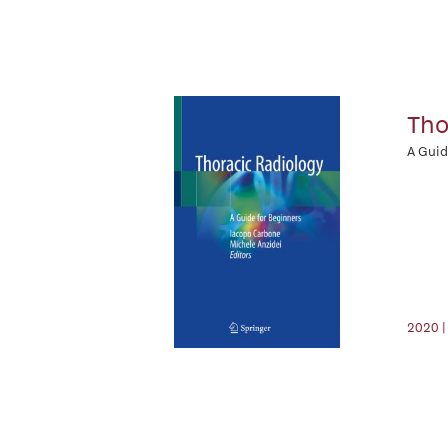
Tho
A Guid
2020 |