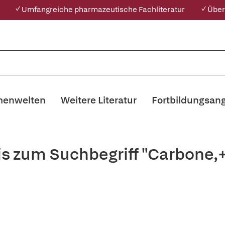
✓ Umfangreiche pharmazeutische Fachliteratur
✓ Über
enwelten
Weitere Literatur
Fortbildungsan
is zum Suchbegriff "Carbone,