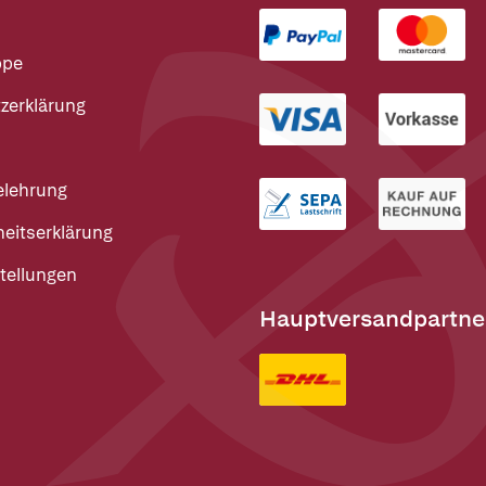
ppe
zerklärung
elehrung
heitserklärung
tellungen
Hauptversandpartne