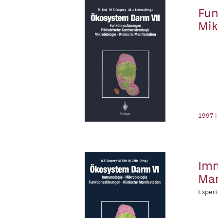
Fun
Mik
1997 |
Imm
Man
Expert