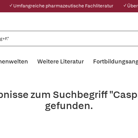
✓ Umfangreiche pharmazeutische Fachliteratur
✓ Über
enwelten
Weitere Literatur
Fortbildungsan
bnisse zum Suchbegriff "Casp
gefunden.