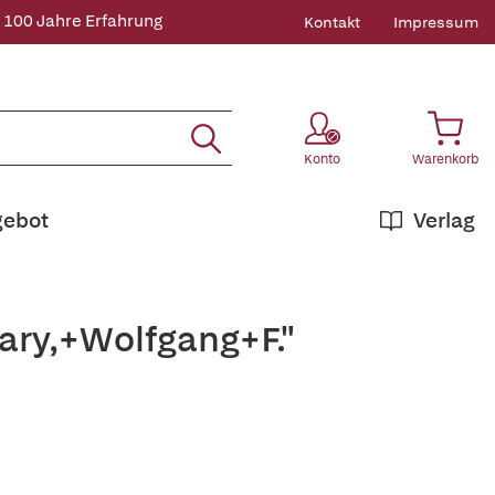
 100 Jahre Erfahrung
Kontakt
Impressum
Konto
Warenkorb
gebot
Verlag
ary,+Wolfgang+F."