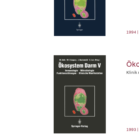
1994 |
Öko
Klinik
1993 |