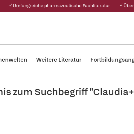
✓ Umfangreiche pharmazeutische Fachliteratur
✓ Über
enwelten
Weitere Literatur
Fortbildungsan
nis zum Suchbegriff "Claudia+