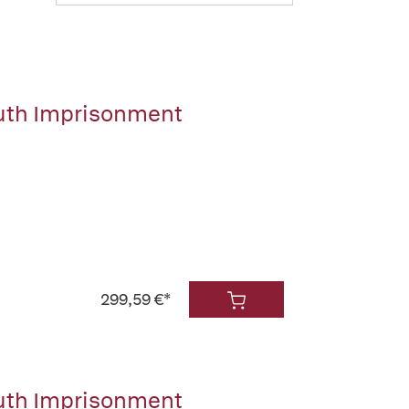
outh Imprisonment
299,59 €*
outh Imprisonment