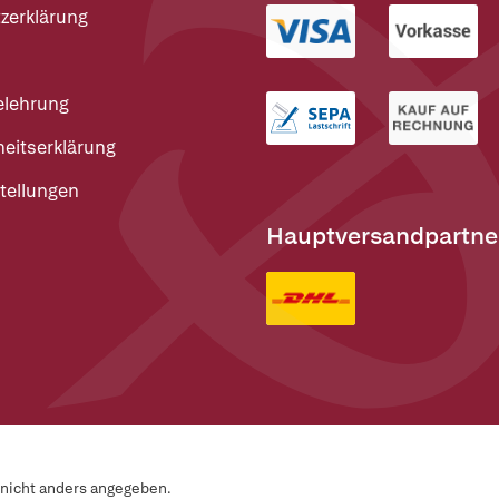
zerklärung
elehrung
heitserklärung
tellungen
Hauptversandpartne
n nicht anders angegeben.