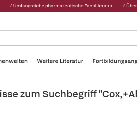
✓ Umfangreiche pharmazeutische Fachliteratur
✓ Über
enwelten
Weitere Literatur
Fortbildungsan
isse zum Suchbegriff "Cox,+A