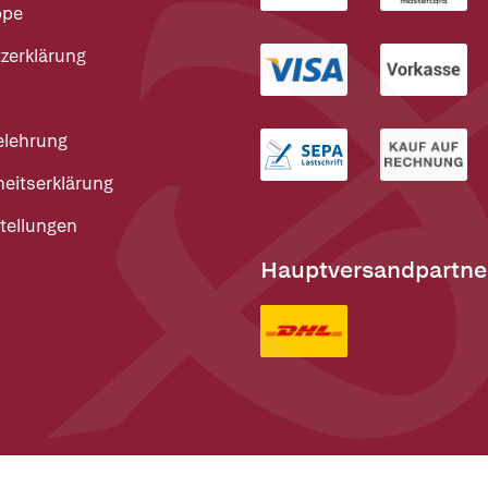
ppe
zerklärung
elehrung
heitserklärung
tellungen
Hauptversandpartne