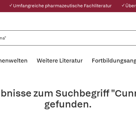
✓ Umfangreiche pharmazeutische Fachliteratur
✓ Über
enwelten
Weitere Literatur
Fortbildungsan
ebnisse zum Suchbegriff "Cu
gefunden.