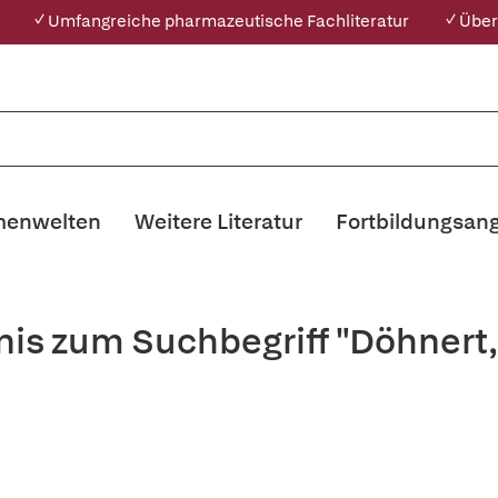
✓ Umfangreiche pharmazeutische Fachliteratur
✓ Über
enwelten
Weitere Literatur
Fortbildungsan
nis zum Suchbegriff "Döhnert