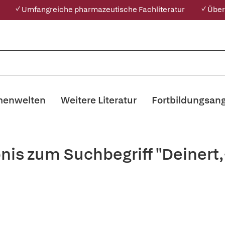
✓ Umfangreiche pharmazeutische Fachliteratur
✓ Über
enwelten
Weitere Literatur
Fortbildungsan
nis zum Suchbegriff "Deinert