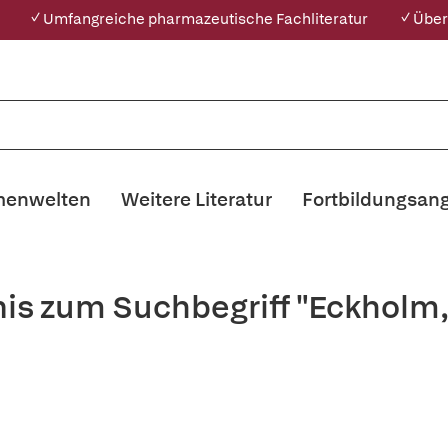
✓ Umfangreiche pharmazeutische Fachliteratur
✓ Über
enwelten
Weitere Literatur
Fortbildungsan
nis zum Suchbegriff "Eckholm