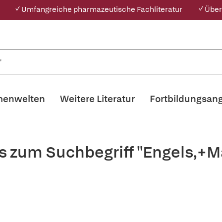
✓ Umfangreiche pharmazeutische Fachliteratur
✓ Über
enwelten
Weitere Literatur
Fortbildungsan
s zum Suchbegriff "Engels,+