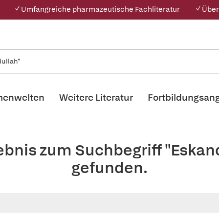
✓ Umfangreiche pharmazeutische Fachliteratur
✓ Über
enwelten
Weitere Literatur
Fortbildungsan
ebnis zum Suchbegriff "Eska
gefunden.