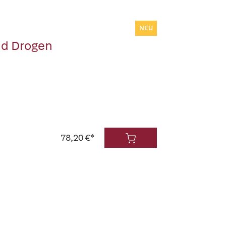
NEU
nd Drogen
78,20 €*