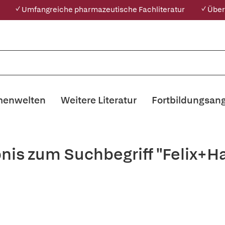
✓ Umfangreiche pharmazeutische Fachliteratur
✓ Über
enwelten
Weitere Literatur
Fortbildungsan
nis zum Suchbegriff "Felix+H