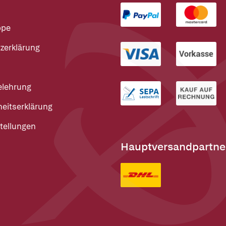
ppe
zerklärung
elehrung
heitserklärung
tellungen
Hauptversandpartne