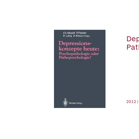
Dep
Pat
2012 |