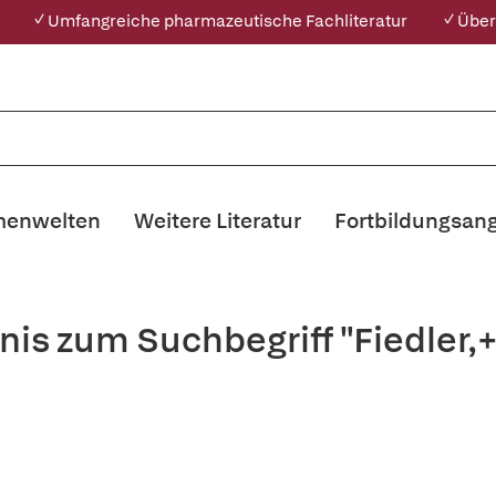
✓ Umfangreiche pharmazeutische Fachliteratur
✓ Über
enwelten
Weitere Literatur
Fortbildungsan
nis zum Suchbegriff "Fiedler,