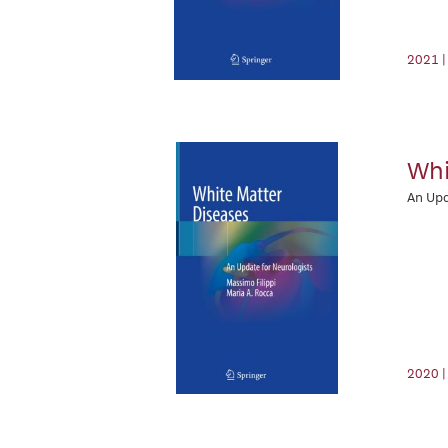
2021 |
Whi
An Upd
2020 |