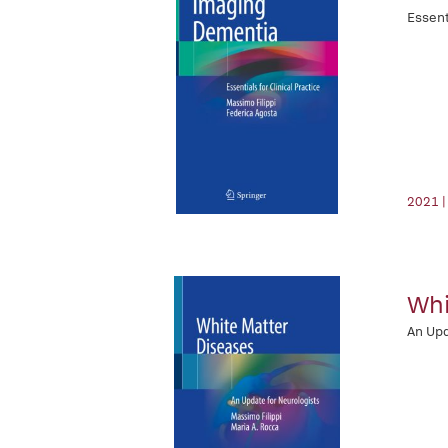
Essent
2021 |
Whi
An Upd