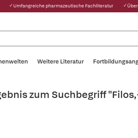
✓ Umfangreiche pharmazeutische Fachliteratur
✓ Über
enwelten
Weitere Literatur
Fortbildungsan
gebnis zum Suchbegriff "Filos,