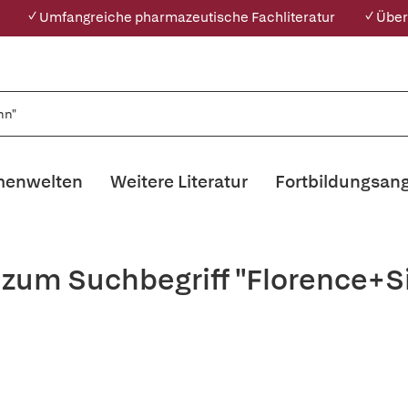
✓ Umfangreiche pharmazeutische Fachliteratur
✓ Über
enwelten
Weitere Literatur
Fortbildungsan
s zum Suchbegriff "Florence+