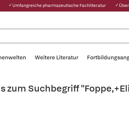
✓ Umfangreiche pharmazeutische Fachliteratur
✓ Über
enwelten
Weitere Literatur
Fortbildungsan
is zum Suchbegriff "Foppe,+El