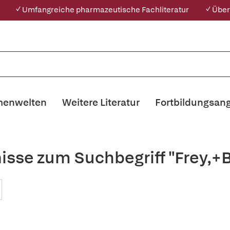
✓ Umfangreiche pharmazeutische Fachliteratur
✓ Über
enwelten
Weitere Literatur
Fortbildungsan
isse zum Suchbegriff "Frey,+