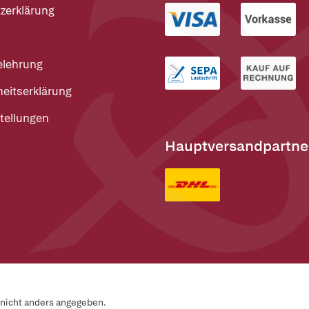
zerklärung
elehrung
heitserklärung
tellungen
Hauptversandpartne
n nicht anders angegeben.