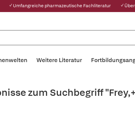
✓ Umfangreiche pharmazeutische Fachliteratur
✓ Über
enwelten
Weitere Literatur
Fortbildungsan
nisse zum Suchbegriff "Frey,