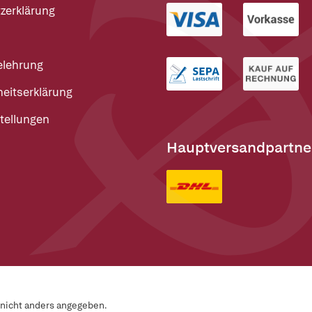
zerklärung
elehrung
heitserklärung
tellungen
Hauptversandpartne
n nicht anders angegeben.