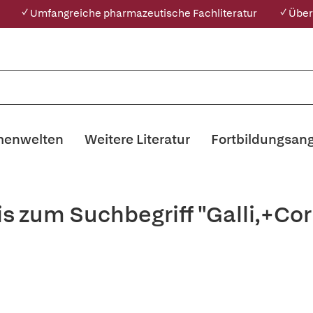
✓ Umfangreiche pharmazeutische Fachliteratur
✓ Über
enwelten
Weitere Literatur
Fortbildungsan
s zum Suchbegriff "Galli,+Co