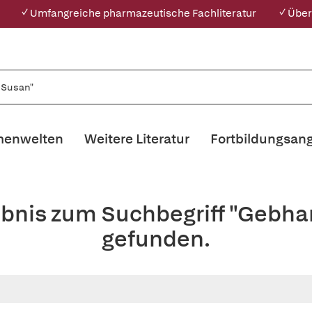
✓ Umfangreiche pharmazeutische Fachliteratur
✓ Über
enwelten
Weitere Literatur
Fortbildungsan
ebnis zum Suchbegriff "Gebha
gefunden.