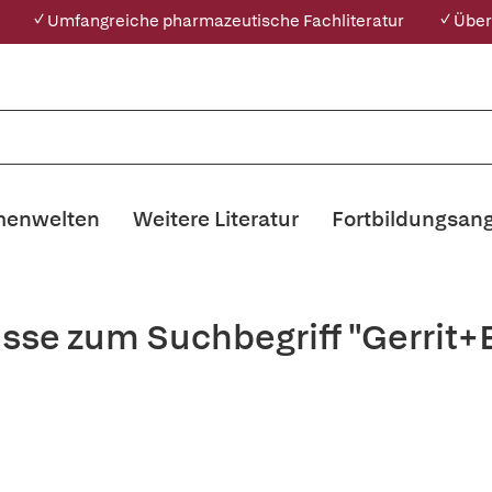
✓ Umfangreiche pharmazeutische Fachliteratur
✓ Über
enwelten
Weitere Literatur
Fortbildungsan
sse zum Suchbegriff "Gerrit