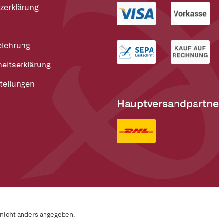
zerklärung
elehrung
heitserklärung
tellungen
Hauptversandpartne
n nicht anders angegeben.