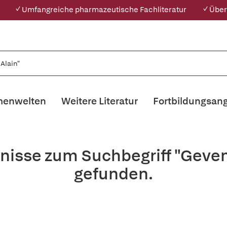
✓ Umfangreiche pharmazeutische Fachliteratur
✓ Über
enwelten
Weitere Literatur
Fortbildungsan
nisse zum Suchbegriff "Geven
gefunden.