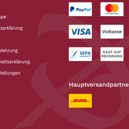
ppe
zerklärung
elehrung
heitserklärung
tellungen
Hauptversandpartne