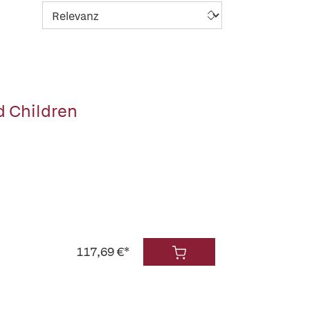
d Children
117,69 €*