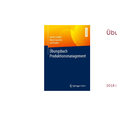
Üb
2018 |