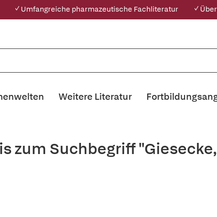
✓ Umfangreiche pharmazeutische Fachliteratur
✓ Über
enwelten
Weitere Literatur
Fortbildungsan
is zum Suchbegriff "Giesecke