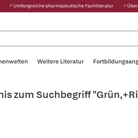
✓ Umfangreiche pharmazeutische Fachliteratur
✓ Über
enwelten
Weitere Literatur
Fortbildungsan
nis zum Suchbegriff "Grün,+R