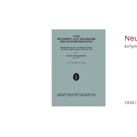
Neu
En?ym
1928 |