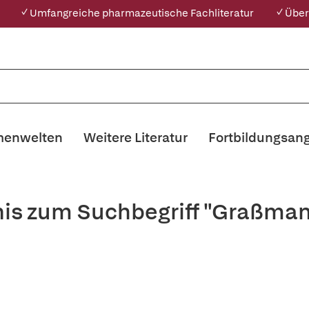
✓ Umfangreiche pharmazeutische Fachliteratur
✓ Über
enwelten
Weitere Literatur
Fortbildungsan
nis zum Suchbegriff "Graßma