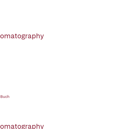
romatography
 Buch
romatography