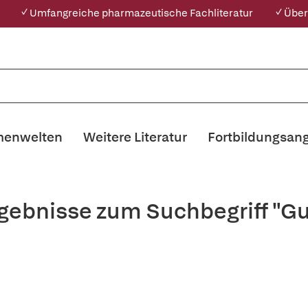
✓ Umfangreiche pharmazeutische Fachliteratur
✓ Über
enwelten
Weitere Literatur
Fortbildungsan
gebnisse zum Suchbegriff "Gu