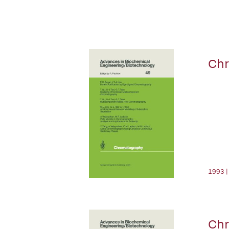
Ch
1993 |
Ch