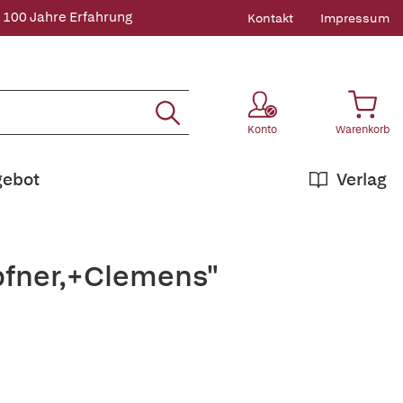
 100 Jahre Erfahrung
Kontakt
Impressum
Konto
Warenkorb
gebot
Verlag
pfner,+Clemens"