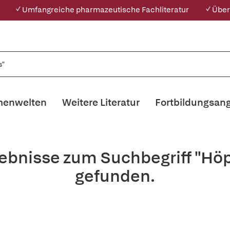
✓ Umfangreiche pharmazeutische Fachliteratur
✓ Über
enwelten
Weitere Literatur
Fortbildungsan
gebnisse zum Suchbegriff "Hö
gefunden.