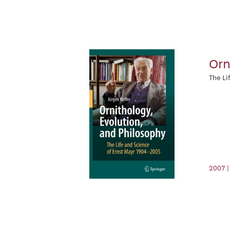
Orn
The Li
2007 |