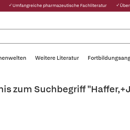
✓ Umfangreiche pharmazeutische Fachliteratur
✓ Über
enwelten
Weitere Literatur
Fortbildungsan
nis zum Suchbegriff "Haffer,+