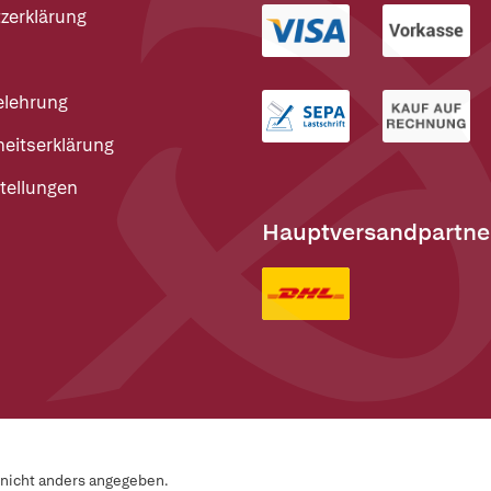
zerklärung
elehrung
heitserklärung
tellungen
Hauptversandpartne
n nicht anders angegeben.