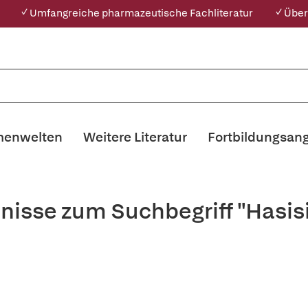
✓ Umfangreiche pharmazeutische Fachliteratur
✓ Über
enwelten
Weitere Literatur
Fortbildungsan
nisse zum Suchbegriff "Hasis