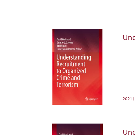
Und
2021 |
Und