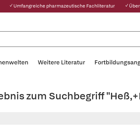
✓ Umfangreiche pharmazeutische Fachliteratur
✓ Über
enwelten
Weitere Literatur
Fortbildungsan
gebnis zum Suchbegriff "Heß,+