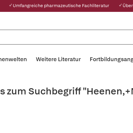
✓ Umfangreiche pharmazeutische Fachliteratur
✓ Über
enwelten
Weitere Literatur
Fortbildungsan
is zum Suchbegriff "Heenen,+