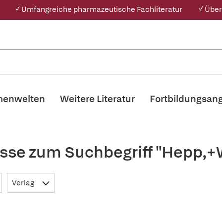
✓ Umfangreiche pharmazeutische Fachliteratur
✓ Über
enwelten
Weitere Literatur
Fortbildungsan
isse zum Suchbegriff "Hepp,+
Verlag