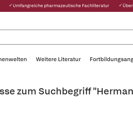
✓ Umfangreiche pharmazeutische Fachliteratur
✓ Über
enwelten
Weitere Literatur
Fortbildungsan
isse zum Suchbegriff "Herman