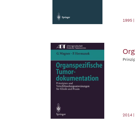
1995 |
Org
Prinzi
2014 |