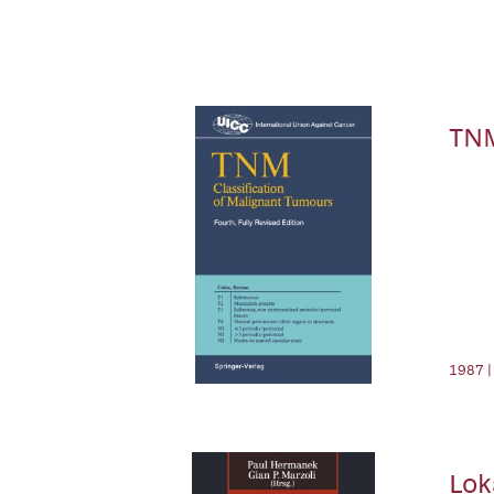
TNM
1987 |
Lok