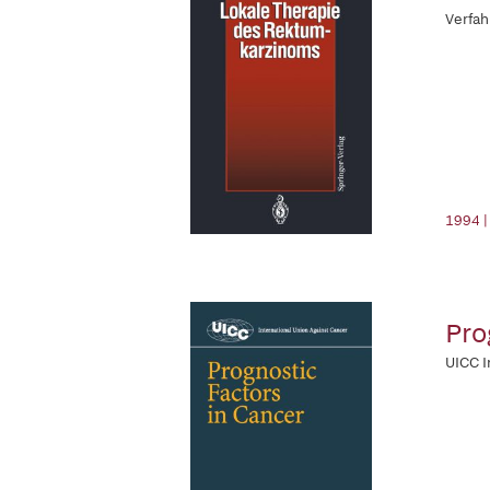
Verfahr
1994 |
Pro
UICC I