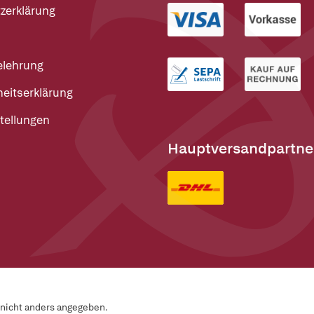
zerklärung
elehrung
heitserklärung
tellungen
Hauptversandpartne
n nicht anders angegeben.