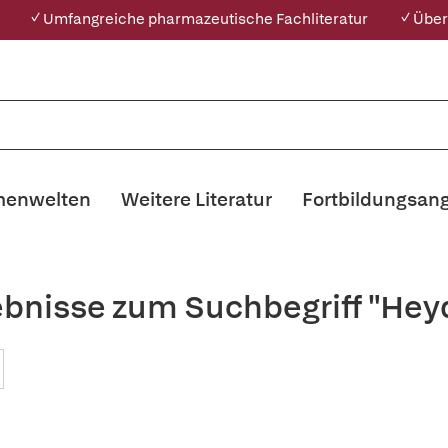
✓ Umfangreiche pharmazeutische Fachliteratur
✓ Über
enwelten
Weitere Literatur
Fortbildungsan
ebnisse zum Suchbegriff "Heyd