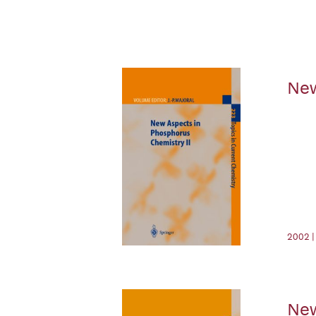
New
2002 |
New