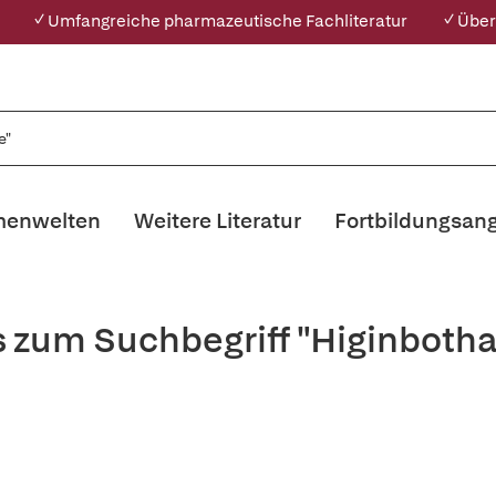
✓ Umfangreiche pharmazeutische Fachliteratur
✓ Über
enwelten
Weitere Literatur
Fortbildungsan
s zum Suchbegriff "Higinbot