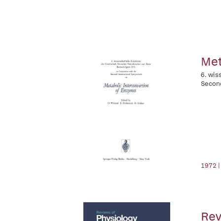
Met
6. wis
Secon
1972 |
Rev