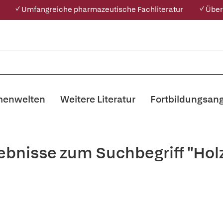
✓ Umfangreiche pharmazeutische Fachliteratur
✓ Über
enwelten
Weitere Literatur
Fortbildungsan
ebnisse zum Suchbegriff "Holz