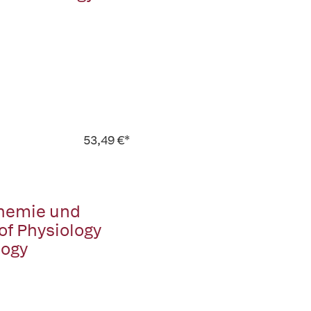
53,49 €*
Chemie und
of Physiology
logy