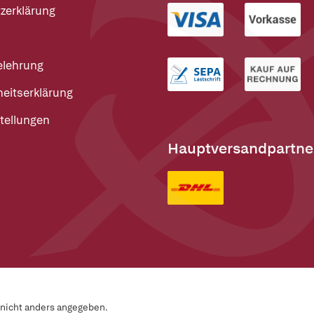
zerklärung
elehrung
heitserklärung
tellungen
Hauptversandpartne
n nicht anders angegeben.