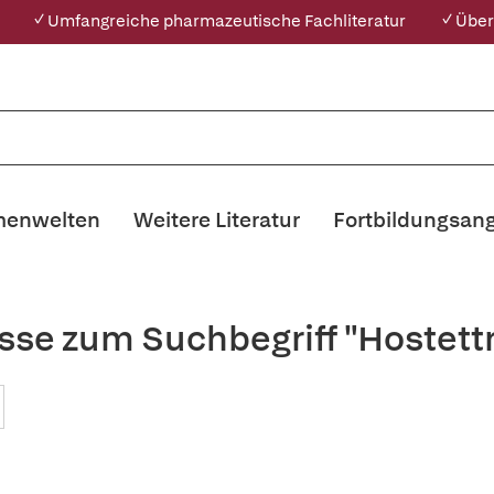
✓ Umfangreiche pharmazeutische Fachliteratur
✓ Über
enwelten
Weitere Literatur
Fortbildungsan
sse zum Suchbegriff "Hostet