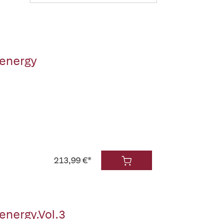
oenergy
213,99 €*
oenergy.Vol.3