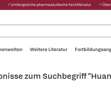
✓ Umfangreiche pharmazeutische Fachliteratur
✓ Über
enwelten
Weitere Literatur
Fortbildungsan
bnisse zum Suchbegriff "Hua