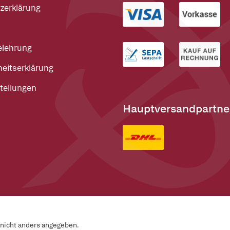
zerklärung
elehrung
heitserklärung
tellungen
Hauptversandpartne
n nicht anders angegeben.