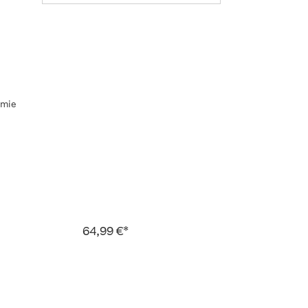
emie
64,99 €*