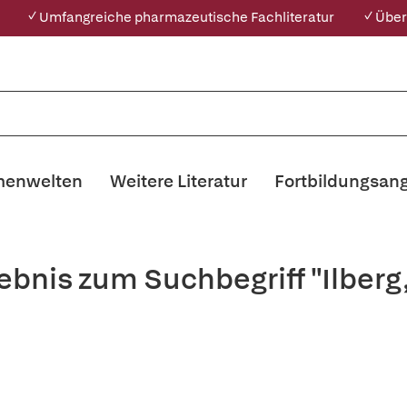
✓ Umfangreiche pharmazeutische Fachliteratur
✓ Über
enwelten
Weitere Literatur
Fortbildungsan
ebnis zum Suchbegriff "Ilberg