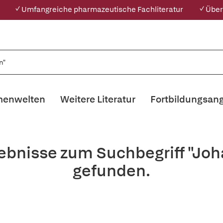
✓ Umfangreiche pharmazeutische Fachliteratur
✓ Über
enwelten
Weitere Literatur
Fortbildungsan
gebnisse zum Suchbegriff "Jo
gefunden.