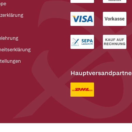
ppe
zerklärung
elehrung
heitserklärung
tellungen
Hauptversandpartne